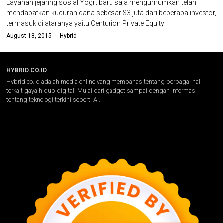
Layanan jejaring sosial Yogrt baru saja mengumumkan telah
mendapatkan kucuran dana sebesar $3 juta dari beberapa investor,
termasuk di ataranya yaitu Centurion Private Equity
August 18, 2015
Hybrid
HYBRID.CO.ID
Hybrid.co.id adalah media online yang membahas tentang berbagai hal
terkait gaya hidup digital. Mulai dari gadget sampai dengan informasi
tentang teknologi terkini seperti AI.