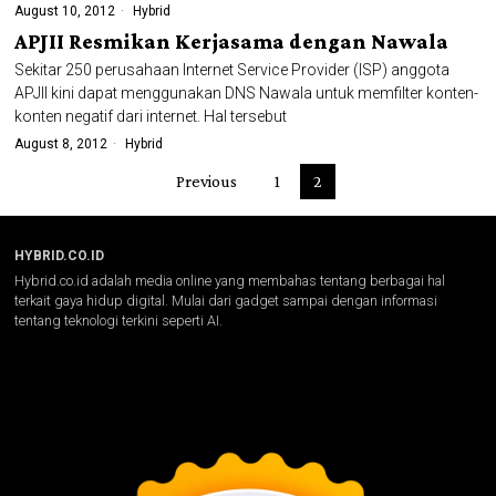
August 10, 2012
Hybrid
APJII Resmikan Kerjasama dengan Nawala
Sekitar 250 perusahaan Internet Service Provider (ISP) anggota
APJII kini dapat menggunakan DNS Nawala untuk memfilter konten-
konten negatif dari internet. Hal tersebut
August 8, 2012
Hybrid
Previous
1
2
HYBRID.CO.ID
Hybrid.co.id adalah media online yang membahas tentang berbagai hal
terkait gaya hidup digital. Mulai dari gadget sampai dengan informasi
tentang teknologi terkini seperti AI.