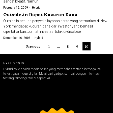
sangat kreatif. Namun
February 12, 2009
Hybrid
Outside.in Dapat Kucuran Dana
Outside.in sebuah penyedia layanan berita yang bermarkas di New
York mendapat kucuran dana dari investor yang berhasil
dipertahankan. Jumlah investasi tidak di-disclose
December 16, 2008
Hybrid
Previous
1
…
8
9
10
HYBRID.CO.ID
Hybrid.co.id adalah media online yang membahas tentang berbagai hal
terkait gaya hidup digital. Mulai dari gadget sampai dengan informasi
tentang teknologi terkini seperti AI.