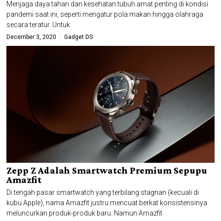
Menjaga daya tahan dan kesehatan tubuh amat penting di kondisi
pandemi saat ini, seperti mengatur pola makan hingga olahraga
secara teratur. Untuk
December 3, 2020
Gadget DS
Zepp Z Adalah Smartwatch Premium Sepupu
Amazfit
Di tengah pasar smartwatch yang terbilang stagnan (kecuali di
kubu Apple), nama Amazfit justru mencuat berkat konsistensinya
meluncurkan produk-produk baru. Namun Amazfit