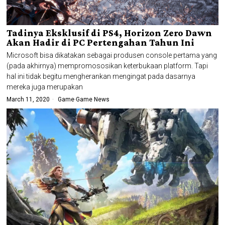
Tadinya Eksklusif di PS4, Horizon Zero Dawn
Akan Hadir di PC Pertengahan Tahun Ini
Microsoft bisa dikatakan sebagai produsen console pertama yang
(pada akhirnya) mempromososikan keterbukaan platform. Tapi
hal ini tidak begitu mengherankan mengingat pada dasarnya
mereka juga merupakan
March 11, 2020
Game
·
Game News