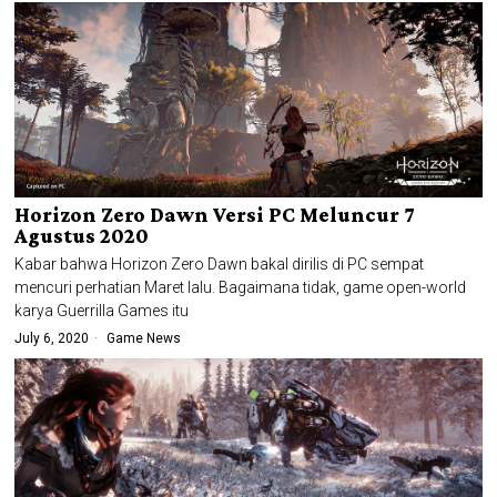
Horizon Zero Dawn Versi PC Meluncur 7
Agustus 2020
Kabar bahwa Horizon Zero Dawn bakal dirilis di PC sempat
mencuri perhatian Maret lalu. Bagaimana tidak, game open-world
karya Guerrilla Games itu
July 6, 2020
Game News