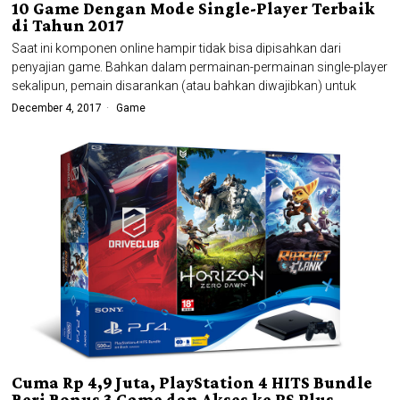
10 Game Dengan Mode Single-Player Terbaik
di Tahun 2017
Saat ini komponen online hampir tidak bisa dipisahkan dari
penyajian game. Bahkan dalam permainan-permainan single-player
sekalipun, pemain disarankan (atau bahkan diwajibkan) untuk
December 4, 2017
Game
Cuma Rp 4,9 Juta, PlayStation 4 HITS Bundle
Beri Bonus 3 Game dan Akses ke PS Plus