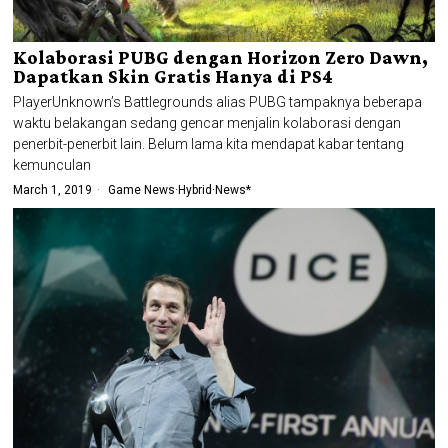
Kolaborasi PUBG dengan Horizon Zero Dawn,
Dapatkan Skin Gratis Hanya di PS4
PlayerUnknown’s Battlegrounds alias PUBG tampaknya beberapa
waktu belakangan sedang gencar menjalin kolaborasi dengan
penerbit-penerbit lain. Belum lama kita mendapat kabar tentang
kemunculan
March 1, 2019
Game News
·
Hybrid
·
News*