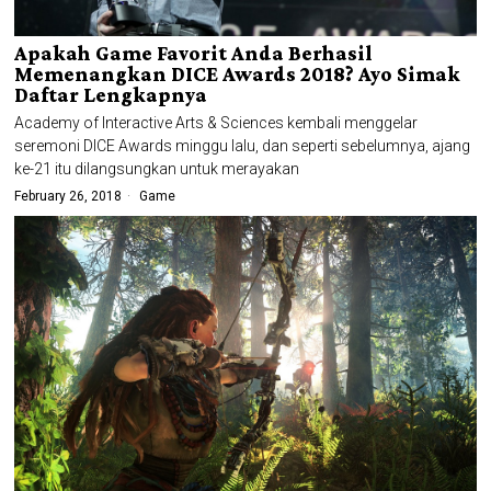
Apakah Game Favorit Anda Berhasil
Memenangkan DICE Awards 2018? Ayo Simak
Daftar Lengkapnya
Academy of Interactive Arts & Sciences kembali menggelar
seremoni DICE Awards minggu lalu, dan seperti sebelumnya, ajang
ke-21 itu dilangsungkan untuk merayakan
February 26, 2018
Game