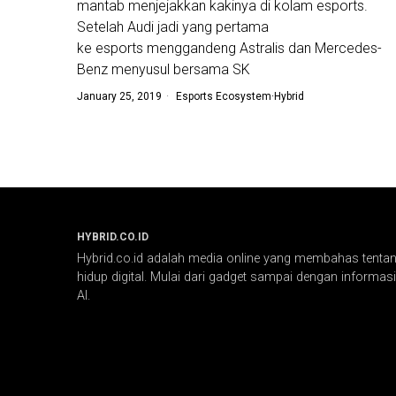
mantab menjejakkan kakinya di kolam esports.
Setelah Audi jadi yang pertama
ke esports menggandeng Astralis dan Mercedes-
Benz menyusul bersama SK
January 25, 2019
Esports Ecosystem
·
Hybrid
HYBRID.CO.ID
Hybrid.co.id adalah media online yang membahas tentang
hidup digital. Mulai dari gadget sampai dengan informasi 
AI.