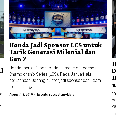
Honda Jadi Sponsor LCS untuk
Tarik Generasi Milenial dan
Gen Z
H
Honda menjadi sponsor dari League of Legends
l
D
Championship Series (LCS). Pada Januari lalu,
H
perusahaan Jepang itu menjadi sponsor dari Team
u
Liquid. Dengan
or
Mu
August 13, 2019
Esports Ecosystem
·
Hybrid
ba
n
ya
Ju