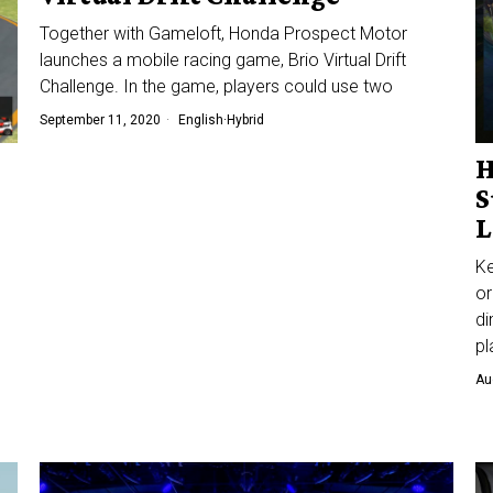
Together with Gameloft, Honda Prospect Motor
launches a mobile racing game, Brio Virtual Drift
Challenge. In the game, players could use two
September 11, 2020
English
·
Hybrid
H
S
L
Ke
or
di
pl
Au