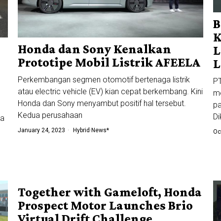
B
K
Honda dan Sony Kenalkan
L
Prototipe Mobil Listrik AFEELA
L
Perkembangan segmen otomotif bertenaga listrik
PT
atau electric vehicle (EV) kian cepat berkembang. Kini
me
Honda dan Sony menyambut positif hal tersebut.
pa
Kedua perusahaan
D
ga
January 24, 2023
Hybrid
·
News*
Oc
Together with Gameloft, Honda
Prospect Motor Launches Brio
Virtual Drift Challenge