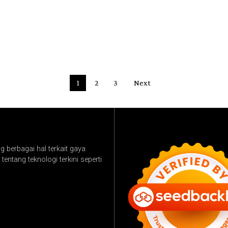
1
2
3
Next
 berbagai hal terkait gaya
tentang teknologi terkini seperti