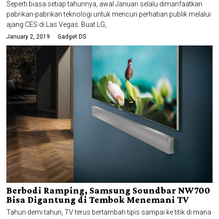
Seperti biasa setiap tahunnya, awal Januari selalu dimanfaatkan
pabrikan-pabrikan teknologi untuk mencuri perhatian publik melalui
ajang CES di Las Vegas. Buat LG,
January 2, 2019
Gadget DS
Berbodi Ramping, Samsung Soundbar NW700
Bisa Digantung di Tembok Menemani TV
Tahun demi tahun, TV terus bertambah tipis sampai ke titik di mana