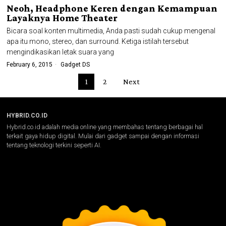
Neoh, Headphone Keren dengan Kemampuan
Layaknya Home Theater
Bicara soal konten multimedia, Anda pasti sudah cukup mengenal
apa itu mono, stereo, dan surround. Ketiga istilah tersebut
mengindikasikan letak suara yang
February 6, 2015
Gadget DS
1
2
Next
HYBRID.CO.ID
Hybrid.co.id adalah media online yang membahas tentang berbagai hal
terkait gaya hidup digital. Mulai dari gadget sampai dengan informasi
tentang teknologi terkini seperti AI.