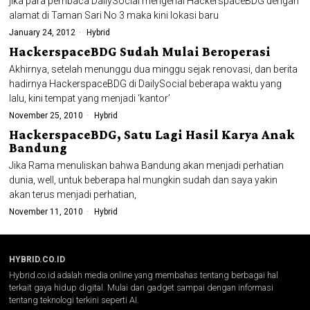
jika para pembaca DailySocial mengenal HackerspaceBDG dengan
alamat di Taman Sari No 3 maka kini lokasi baru
January 24, 2012
Hybrid
HackerspaceBDG Sudah Mulai Beroperasi
Akhirnya, setelah menunggu dua minggu sejak renovasi, dan berita
hadirnya HackerspaceBDG di DailySocial beberapa waktu yang
lalu, kini tempat yang menjadi ‘kantor’
November 25, 2010
Hybrid
HackerspaceBDG, Satu Lagi Hasil Karya Anak
Bandung
Jika Rama menuliskan bahwa Bandung akan menjadi perhatian
dunia, well, untuk beberapa hal mungkin sudah dan saya yakin
akan terus menjadi perhatian,
November 11, 2010
Hybrid
HYBRID.CO.ID
Hybrid.co.id adalah media online yang membahas tentang berbagai hal
terkait gaya hidup digital. Mulai dari gadget sampai dengan informasi
tentang teknologi terkini seperti AI.