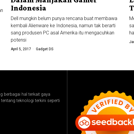
Indonesia
T
an
Dell mungkin belum punya rencana buat membawa
Me
kembali Alienware ke Indonesia, namun tak berarti
sa
sang produsen PC asal Amerika itu mengacuhkan
ha
potensi
Ja
April 5, 2017
Gadget DS
 berbagai hal terkait gaya
tentang teknologi terkini seperti