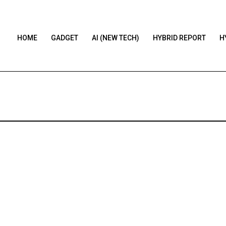
HOME
GADGET
AI (NEW TECH)
HYBRID REPORT
H