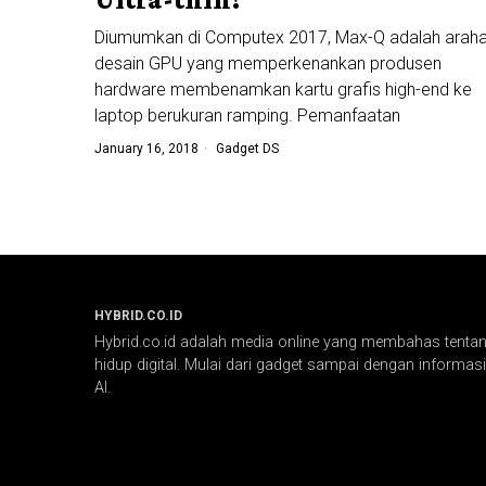
Diumumkan di Computex 2017, Max-Q adalah arah
desain GPU yang memperkenankan produsen
hardware membenamkan kartu grafis high-end ke
laptop berukuran ramping. Pemanfaatan
January 16, 2018
Gadget DS
HYBRID.CO.ID
Hybrid.co.id adalah media online yang membahas tentang
hidup digital. Mulai dari gadget sampai dengan informasi 
AI.