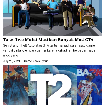
Take-Two Mulai Matikan Banyak Mod GTA
Seri Grand Theft Auto atau GTA tentu menjadi salah satu game
yang dicintai oleh para gamer karena kehadiran berbagai macam
mod yang
July 20, 2021
Game News
·
Hybrid