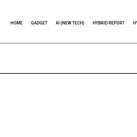
HOME
GADGET
AI (NEW TECH)
HYBRID REPORT
H