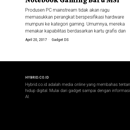
Produsen PC mainstream tidak akan ragu
memasukkan perangkat berspesifikasi hardware
mumpuni ke kategori gaming. Umumnya, mereka
menakar kapabilitas berdasarkan kartu grafis dan
April 20, 2017
Gadget DS
HYBRID.CO.ID
Hybrid.co.id adalah media online yang membahas tentang
hidup digital. Mulai dari gadget sampai dengan informasi 
AI.