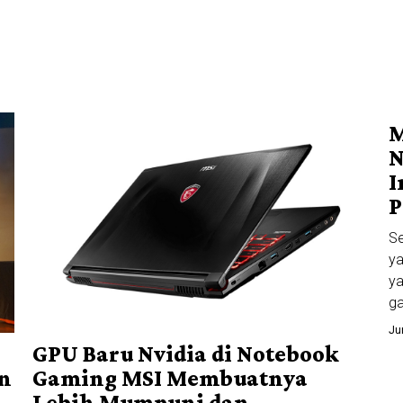
M
N
I
P
Se
y
ya
g
Ju
GPU Baru Nvidia di Notebook
an
Gaming MSI Membuatnya
Lebih Mumpuni dan