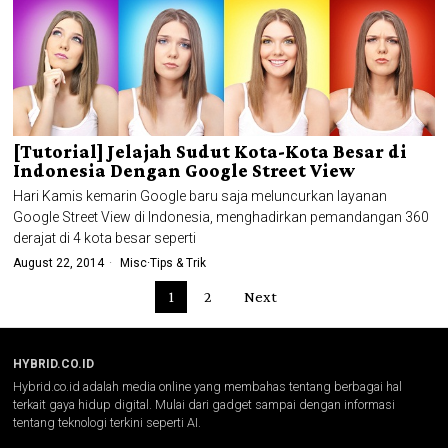
[Tutorial] Jelajah Sudut Kota-Kota Besar di
Indonesia Dengan Google Street View
Hari Kamis kemarin Google baru saja meluncurkan layanan
Google Street View di Indonesia, menghadirkan pemandangan 360
derajat di 4 kota besar seperti
August 22, 2014
Misc
·
Tips & Trik
1
2
Next
HYBRID.CO.ID
Hybrid.co.id adalah media online yang membahas tentang berbagai hal
terkait gaya hidup digital. Mulai dari gadget sampai dengan informasi
tentang teknologi terkini seperti AI.