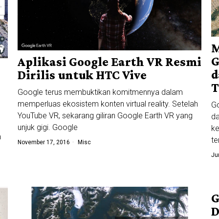
M
G
Aplikasi Google Earth VR Resmi
d
Dirilis untuk HTC Vive
T
Google terus membuktikan komitmennya dalam
memperluas ekosistem konten virtual reality. Setelah
Go
YouTube VR, sekarang giliran Google Earth VR yang
da
unjuk gigi. Google
ke
n
te
November 17, 2016
Misc
Ju
G
D