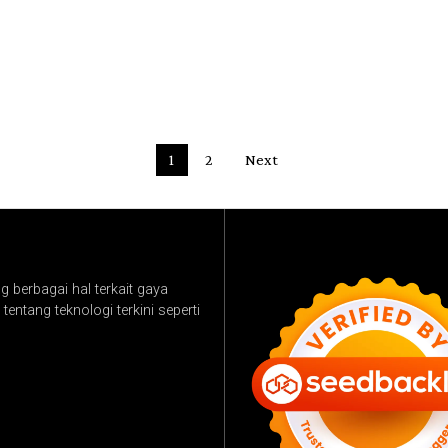
1
2
Next
 berbagai hal terkait gaya
tentang teknologi terkini seperti