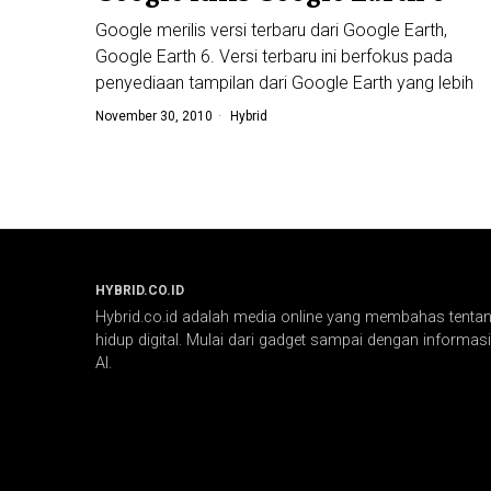
Google merilis versi terbaru dari Google Earth,
Google Earth 6. Versi terbaru ini berfokus pada
penyediaan tampilan dari Google Earth yang lebih
November 30, 2010
Hybrid
HYBRID.CO.ID
Hybrid.co.id adalah media online yang membahas tentang
hidup digital. Mulai dari gadget sampai dengan informasi 
AI.