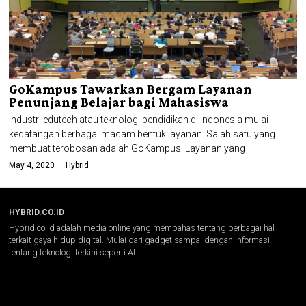
GoKampus Tawarkan Bergam Layanan
Penunjang Belajar bagi Mahasiswa
Industri edutech atau teknologi pendidikan di Indonesia mulai
kedatangan berbagai macam bentuk layanan. Salah satu yang
membuat terobosan adalah GoKampus. Layanan yang
May 4, 2020
Hybrid
HYBRID.CO.ID
Hybrid.co.id adalah media online yang membahas tentang berbagai hal
terkait gaya hidup digital. Mulai dari gadget sampai dengan informasi
tentang teknologi terkini seperti AI.