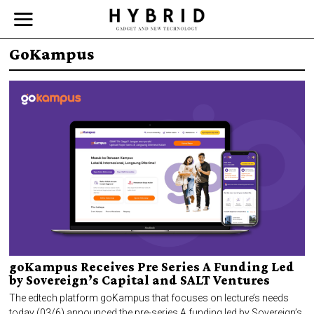
GoKampus
goKampus Receives Pre Series A Funding Led
by Sovereign’s Capital and SALT Ventures
The edtech platform goKampus that focuses on lecture’s needs
today (03/6) announced the pre-series A funding led by Sovereign’s