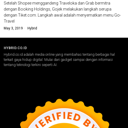
Setelah Shopee menggandeng Traveloka dan Grab bermitra
dengan Booking Holdings, Gojek melakukan langkah serupa
dengan Tiket.com. Langkah awal adalah menyematkan menu Go-
Travel
May 3, 2019
Hybrid
HYBRID.CO.ID
Hybrid.co.id adalah media online yang membahas tentang berbagai hal
terkait gaya hidup digital. Mulai dari gadget sampai dengan informasi
tentang teknologi terkini seperti AI.