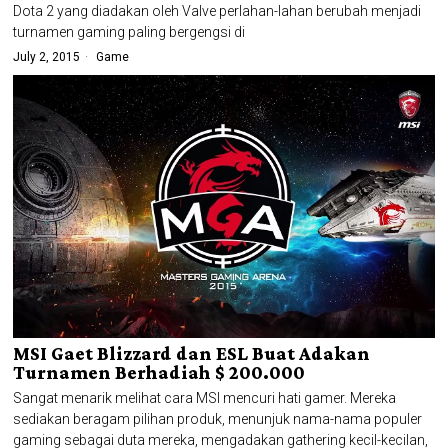
Dota 2 yang diadakan oleh Valve perlahan-lahan berubah menjadi
turnamen gaming paling bergengsi di
July 2, 2015
Game
MSI Gaet Blizzard dan ESL Buat Adakan
Turnamen Berhadiah $ 200.000
Sangat menarik melihat cara MSI mencuri hati gamer. Mereka
sediakan beragam pilihan produk, menunjuk nama-nama populer
gaming sebagai duta mereka, mengadakan gathering kecil-kecilan,