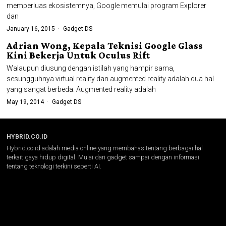
memperluas ekosistemnya, Google memulai program Explorer
dan
January 16, 2015
Gadget DS
Adrian Wong, Kepala Teknisi Google Glass
Kini Bekerja Untuk Oculus Rift
Walaupun diusung dengan istilah yang hampir sama,
sesungguhnya virtual reality dan augmented reality adalah dua hal
yang sangat berbeda. Augmented reality adalah
May 19, 2014
Gadget DS
HYBRID.CO.ID
Hybrid.co.id adalah media online yang membahas tentang berbagai hal
terkait gaya hidup digital. Mulai dari gadget sampai dengan informasi
tentang teknologi terkini seperti AI.