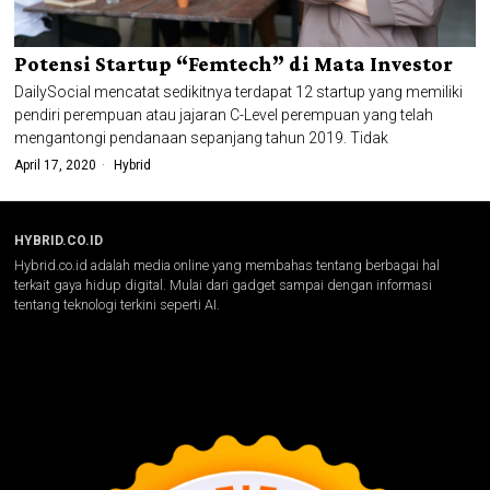
Potensi Startup “Femtech” di Mata Investor
DailySocial mencatat sedikitnya terdapat 12 startup yang memiliki
pendiri perempuan atau jajaran C-Level perempuan yang telah
mengantongi pendanaan sepanjang tahun 2019. Tidak
April 17, 2020
Hybrid
HYBRID.CO.ID
Hybrid.co.id adalah media online yang membahas tentang berbagai hal
terkait gaya hidup digital. Mulai dari gadget sampai dengan informasi
tentang teknologi terkini seperti AI.