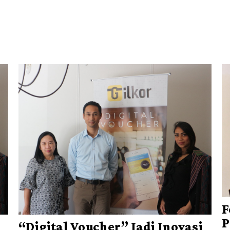
F
P
“Digital Voucher” Jadi Inovasi