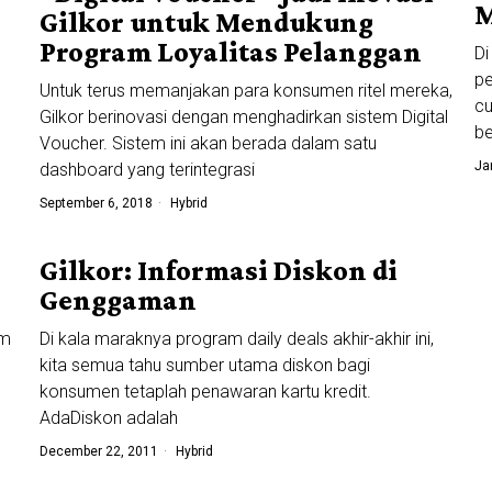
M
Gilkor untuk Mendukung
Program Loyalitas Pelanggan
Di
pe
Untuk terus memanjakan para konsumen ritel mereka,
cu
Gilkor berinovasi dengan menghadirkan sistem Digital
b
Voucher. Sistem ini akan berada dalam satu
Ja
dashboard yang terintegrasi
September 6, 2018
Hybrid
Gilkor: Informasi Diskon di
Genggaman
am
Di kala maraknya program daily deals akhir-akhir ini,
kita semua tahu sumber utama diskon bagi
konsumen tetaplah penawaran kartu kredit.
AdaDiskon adalah
December 22, 2011
Hybrid