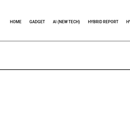
HOME
GADGET
AI (NEW TECH)
HYBRID REPORT
H