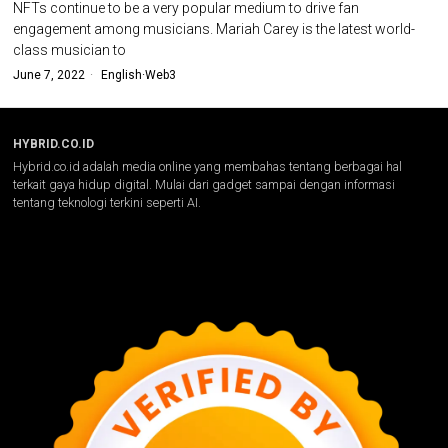
NFTs continue to be a very popular medium to drive fan
engagement among musicians. Mariah Carey is the latest world-
class musician to
June 7, 2022
English
·
Web3
HYBRID.CO.ID
Hybrid.co.id adalah media online yang membahas tentang berbagai hal
terkait gaya hidup digital. Mulai dari gadget sampai dengan informasi
tentang teknologi terkini seperti AI.