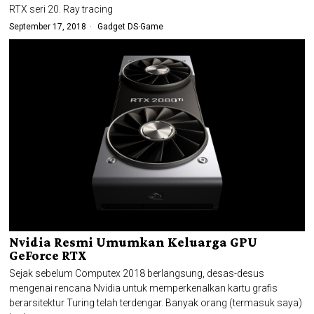
RTX seri 20. Ray tracing
September 17, 2018
Gadget DS
·
Game
Nvidia Resmi Umumkan Keluarga GPU
GeForce RTX
Sejak sebelum Computex 2018 berlangsung, desas-desus
mengenai rencana Nvidia untuk memperkenalkan kartu grafis
berarsitektur Turing telah terdengar. Banyak orang (termasuk saya)