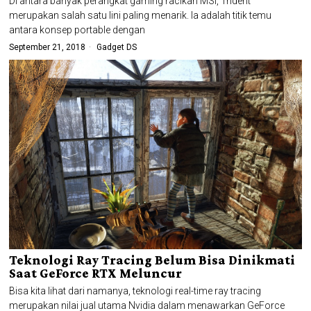
Di antara banyak perangkat gaming racikan MSI, Trident
merupakan salah satu lini paling menarik. Ia adalah titik temu
antara konsep portable dengan
September 21, 2018
Gadget DS
Teknologi Ray Tracing Belum Bisa Dinikmati
Saat GeForce RTX Meluncur
Bisa kita lihat dari namanya, teknologi real-time ray tracing
merupakan nilai jual utama Nvidia dalam menawarkan GeForce