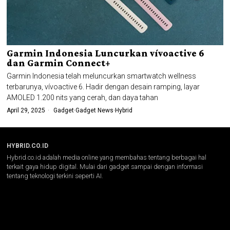
Garmin Indonesia Luncurkan vívoactive 6
dan Garmin Connect+
Garmin Indonesia telah meluncurkan smartwatch wellness
terbarunya, vívoactive 6. Hadir dengan desain ramping, layar
AMOLED 1.200 nits yang cerah, dan daya tahan
April 29, 2025
Gadget
·
Gadget News
·
Hybrid
HYBRID.CO.ID
Hybrid.co.id adalah media online yang membahas tentang berbagai hal
terkait gaya hidup digital. Mulai dari gadget sampai dengan informasi
tentang teknologi terkini seperti AI.