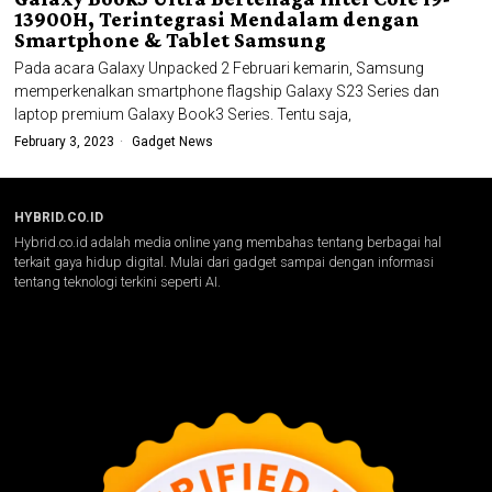
13900H, Terintegrasi Mendalam dengan
Smartphone & Tablet Samsung
Pada acara Galaxy Unpacked 2 Februari kemarin, Samsung
memperkenalkan smartphone flagship Galaxy S23 Series dan
laptop premium Galaxy Book3 Series. Tentu saja,
February 3, 2023
Gadget News
HYBRID.CO.ID
Hybrid.co.id adalah media online yang membahas tentang berbagai hal
terkait gaya hidup digital. Mulai dari gadget sampai dengan informasi
tentang teknologi terkini seperti AI.