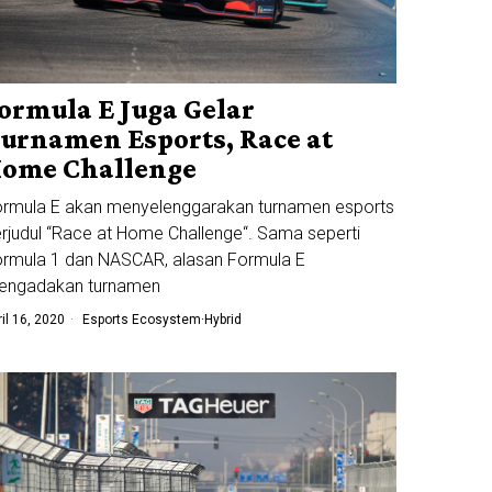
ormula E Juga Gelar
urnamen Esports, Race at
ome Challenge
rmula E akan menyelenggarakan turnamen esports
rjudul “Race at Home Challenge“. Sama seperti
rmula 1 dan NASCAR, alasan Formula E
engadakan turnamen
ril 16, 2020
Esports Ecosystem
·
Hybrid