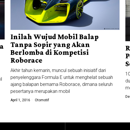
Inilah Wujud Mobil Balap
Tanpa Sopir yang Akan
ga
R
Berlomba di Kompetisi
P
Roborace
S
Akhir tahun kemarin, muncul sebuah inisiatif dari
10
penyelenggara Formula E untuk menghelat sebuah
l
du
ajang balapan bernama Roborace, dimana seluruh
me
pesertanya merupakan mobil
De
April 1, 2016
Otomotif