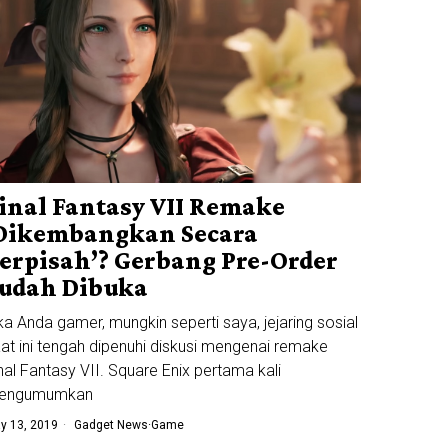
inal Fantasy VII Remake
Dikembangkan Secara
erpisah’? Gerbang Pre-Order
udah Dibuka
ka Anda gamer, mungkin seperti saya, jejaring sosial
at ini tengah dipenuhi diskusi mengenai remake
nal Fantasy VII. Square Enix pertama kali
engumumkan
y 13, 2019
Gadget News
·
Game