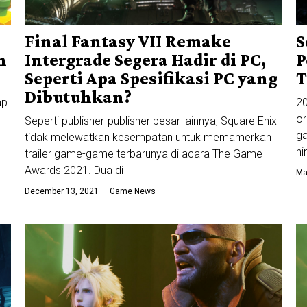
Final Fantasy VII Remake
S
n
Intergrade Segera Hadir di PC,
P
Seperti Apa Spesifikasi PC yang
T
Dibutuhkan?
ap
20
or
Seperti publisher-publisher besar lainnya, Square Enix
g
tidak melewatkan kesempatan untuk memamerkan
h
trailer game-game terbarunya di acara The Game
Awards 2021. Dua di
Ma
December 13, 2021
Game News