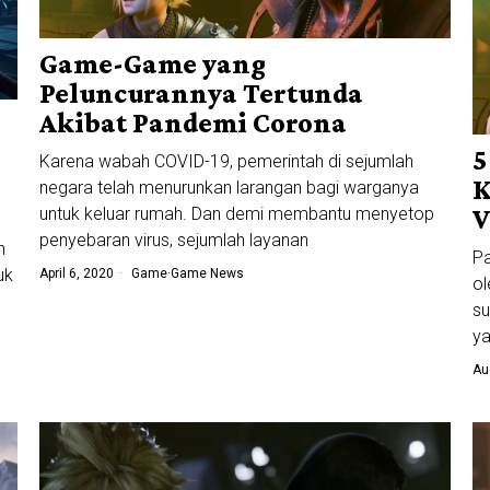
Game-Game yang
Peluncurannya Tertunda
Akibat Pandemi Corona
5
Karena wabah COVID-19, pemerintah di sejumlah
K
negara telah menurunkan larangan bagi warganya
untuk keluar rumah. Dan demi membantu menyetop
V
penyebaran virus, sejumlah layanan
n
P
uk
April 6, 2020
Game
·
Game News
ol
su
ya
Au