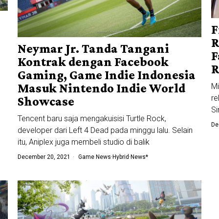
F
R
Neymar Jr. Tanda Tangani
F
Kontrak dengan Facebook
R
Gaming, Game Indie Indonesia
Masuk Nintendo Indie World
Mi
re
Showcase
Si
Tencent baru saja mengakuisisi Turtle Rock,
De
developer dari Left 4 Dead pada minggu lalu. Selain
itu, Aniplex juga membeli studio di balik
December 20, 2021
Game News
·
Hybrid
·
News*