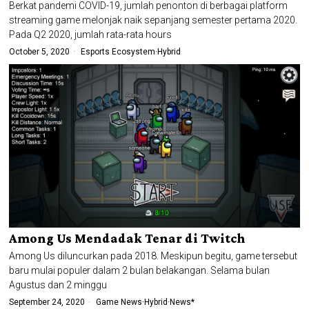
Berkat pandemi COVID-19, jumlah penonton di berbagai platform
streaming game melonjak naik sepanjang semester pertama 2020.
Pada Q2 2020, jumlah rata-rata hours
October 5, 2020
Esports Ecosystem
·
Hybrid
Among Us Mendadak Tenar di Twitch
Among Us diluncurkan pada 2018. Meskipun begitu, game tersebut
baru mulai populer dalam 2 bulan belakangan. Selama bulan
Agustus dan 2 minggu
September 24, 2020
Game News
·
Hybrid
·
News*