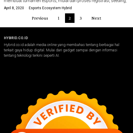
membuat turnamen esports, mulai dari proses registrasi, seeding,
April 8, 2020
Esports Ecosystem
·
Hybrid
Previous
1
2
3
Next
HYBRID.CO.ID
Hybrid.co.id adalah media online yang membahas tentang berbagai hal
terkait gaya hidup digital. Mulai dari gadget sampai dengan informasi
tentang teknologi terkini seperti AI.