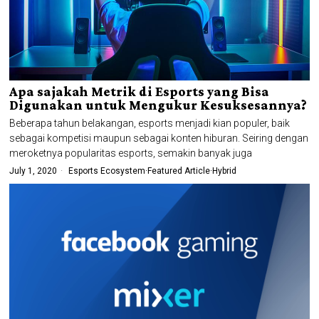
Apa sajakah Metrik di Esports yang Bisa
Digunakan untuk Mengukur Kesuksesannya?
Beberapa tahun belakangan, esports menjadi kian populer, baik
sebagai kompetisi maupun sebagai konten hiburan. Seiring dengan
meroketnya popularitas esports, semakin banyak juga
July 1, 2020
Esports Ecosystem
·
Featured Article
·
Hybrid