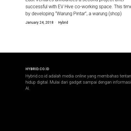
successful with EV Hive co-working space. This tim
by developing “Warung Pintar”, a warung (shop)
January 24, 2018
Hybrid
HYBRID.CO.ID
Hybrid.co.id adalah media online yang membahas tentang
hidup digital. Mulai dari gadget sampai dengan informasi 
AI.