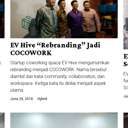
EV Hive “Rebranding” Jadi
COCOWORK
E
S
g
Startup coworking space EV Hive mengumumkan
rebranding menjadi COCOWORK. Nama tersebut
EV
diambil dari kata community, collaboration, dan
fu
workspace. Ketiga kata itu dinilai menjadi aspek
So
utama
Ju
June 26, 2018
Hybrid