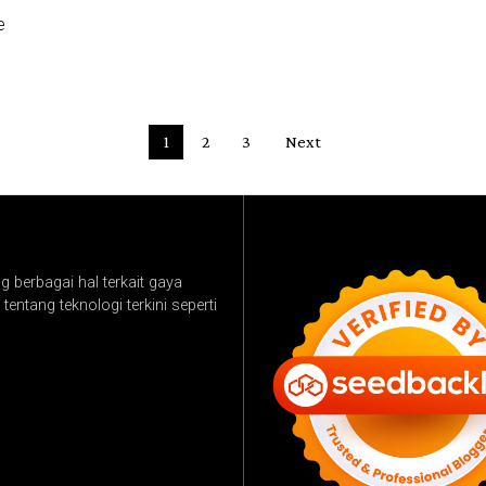
e
1
2
3
Next
 berbagai hal terkait gaya
tentang teknologi terkini seperti