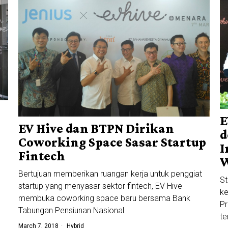
E
EV Hive dan BTPN Dirikan
d
Coworking Space Sasar Startup
I
Fintech
W
Bertujuan memberikan ruangan kerja untuk penggiat
S
startup yang menyasar sektor fintech, EV Hive
ke
membuka coworking space baru bersama Bank
Pr
Tabungan Pensiunan Nasional
te
March 7, 2018
Hybrid