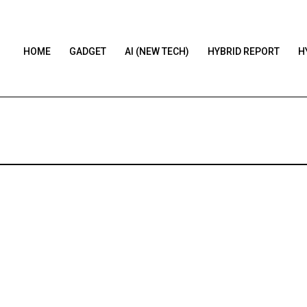
HOME
GADGET
AI (NEW TECH)
HYBRID REPORT
H