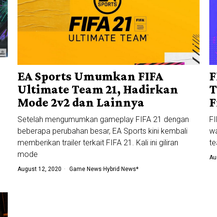
EA Sports Umumkan FIFA
F
Ultimate Team 21, Hadirkan
T
Mode 2v2 dan Lainnya
F
Setelah mengumumkan gameplay FIFA 21 dengan
FI
beberapa perubahan besar, EA Sports kini kembali
wa
memberikan trailer terkait FIFA 21. Kali ini giliran
te
mode
Au
August 12, 2020
Game News
·
Hybrid
·
News*