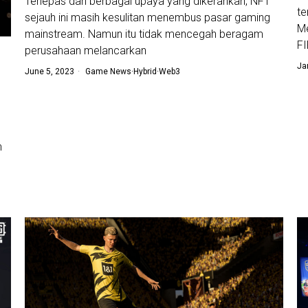
Terlepas dari berbagai upaya yang dikerahkan, NFT
te
sejauh ini masih kesulitan menembus pasar gaming
Me
mainstream. Namun itu tidak mencegah beragam
F
perusahaan melancarkan
Ja
June 5, 2023
Game News
·
Hybrid
·
Web3
n