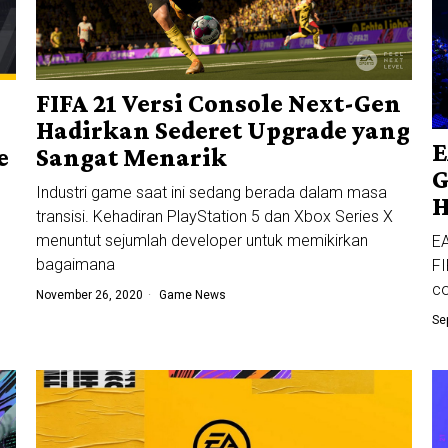
FIFA 21 Versi Console Next-Gen
Hadirkan Sederet Upgrade yang
E
Sangat Menarik
e
G
Industri game saat ini sedang berada dalam masa
H
transisi. Kehadiran PlayStation 5 dan Xbox Series X
menuntut sejumlah developer untuk memikirkan
EA
bagaimana
FI
co
November 26, 2020
Game News
Se