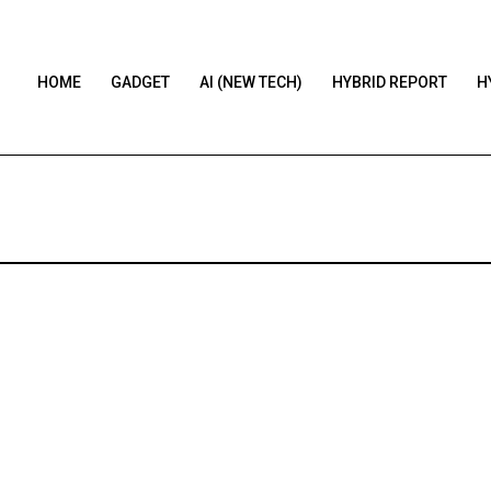
HOME
GADGET
AI (NEW TECH)
HYBRID REPORT
H