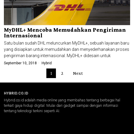
MyDHL+ Mencoba Memudahkan Pengiriman
Internasional
Satu bulan sudah DHL meluncurkan MyDHL+, sebuah layanan baru
yang disiapkan untuk memudahkan dan menyederhanakan proses
pengiriman barang internasional. MyDHL+ didesain untuk
September 10, 2018
Hybrid
1
2
Next
HYBRID.CO.ID
Hybrid.co.id adalah media online yang membahas tentang berbagai hal
terkait gaya hidup digital. Mulai dari gadget sampai dengan informasi
tentang teknologi terkini seperti AI.