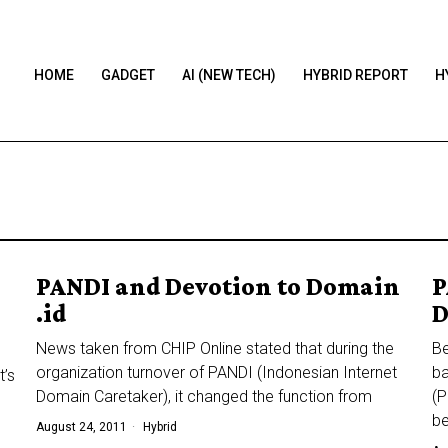
HOME
GADGET
AI (NEW TECH)
HYBRID REPORT
H
PANDI and Devotion to Domain
P
.id
D
News taken from CHIP Online stated that during the
Be
organization turnover of PANDI (Indonesian Internet
ba
’s
Domain Caretaker), it changed the function from
(P
be
August 24, 2011
Hybrid