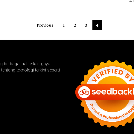
Au
Previous
1
2
3
4
 berbagai hal terkait gaya
tentang teknologi terkini seperti