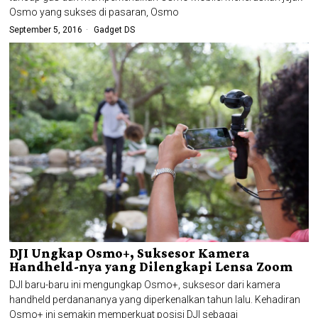
Osmo yang sukses di pasaran, Osmo
September 5, 2016
Gadget DS
DJI Ungkap Osmo+, Suksesor Kamera
Handheld-nya yang Dilengkapi Lensa Zoom
DJI baru-baru ini mengungkap Osmo+, suksesor dari kamera
handheld perdanananya yang diperkenalkan tahun lalu. Kehadiran
Osmo+ ini semakin memperkuat posisi DJI sebagai