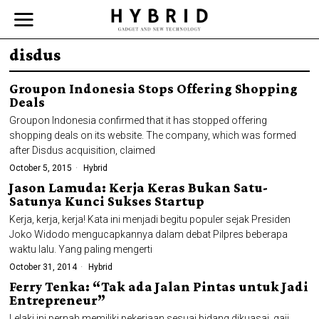
disdus
Groupon Indonesia Stops Offering Shopping
Deals
Groupon Indonesia confirmed that it has stopped offering
shopping deals on its website. The company, which was formed
after Disdus acquisition, claimed
October 5, 2015
Hybrid
Jason Lamuda: Kerja Keras Bukan Satu-
Satunya Kunci Sukses Startup
Kerja, kerja, kerja! Kata ini menjadi begitu populer sejak Presiden
Joko Widodo mengucapkannya dalam debat Pilpres beberapa
waktu lalu. Yang paling mengerti
October 31, 2014
Hybrid
Ferry Tenka: “Tak ada Jalan Pintas untuk Jadi
Entrepreneur”
Lelaki ini pernah memiliki pekerjaan sesuai bidang dikuasai, gaji