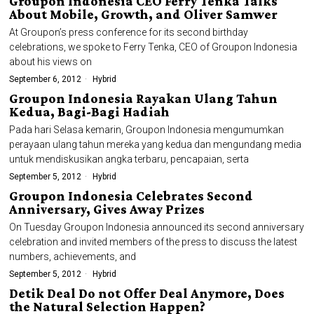
Groupon Indonesia CEO Ferry Tenka Talks
About Mobile, Growth, and Oliver Samwer
At Groupon’s press conference for its second birthday
celebrations, we spoke to Ferry Tenka, CEO of Groupon Indonesia
about his views on
September 6, 2012
Hybrid
Groupon Indonesia Rayakan Ulang Tahun
Kedua, Bagi-Bagi Hadiah
Pada hari Selasa kemarin, Groupon Indonesia mengumumkan
perayaan ulang tahun mereka yang kedua dan mengundang media
untuk mendiskusikan angka terbaru, pencapaian, serta
September 5, 2012
Hybrid
Groupon Indonesia Celebrates Second
Anniversary, Gives Away Prizes
On Tuesday Groupon Indonesia announced its second anniversary
celebration and invited members of the press to discuss the latest
numbers, achievements, and
September 5, 2012
Hybrid
Detik Deal Do not Offer Deal Anymore, Does
the Natural Selection Happen?