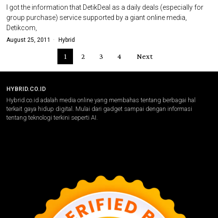
I got the information that DetikDeal as a daily deals (especially for
group purchase) service supported by a giant online media,
Detikcom,
August 25, 2011
Hybrid
1
2
3
4
Next
HYBRID.CO.ID
Hybrid.co.id adalah media online yang membahas tentang berbagai hal
terkait gaya hidup digital. Mulai dari gadget sampai dengan informasi
tentang teknologi terkini seperti AI.