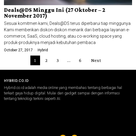
Deals@DS Minggu Ini (27 Oktober – 2
November 2017)
Sesuai komitmen kami, Deals@DS terus diperbarui tiap minggunya.
Kami memberikan diskon-diskon menarik dari berbagai layanan e-
commerce, SaaS, cloud hosting, atau co-working space yang
produk-produknya menjadi kebutuhan pembaca
October 27, 2017
Hybrid
1
2
3
…
6
Next
HYBRID.CO.ID
Hybrid.co.id adalah media online yang membahas tentang berbagai hal
terkait gaya hidup digital. Mulai dari gadget sampai dengan informasi
tentang teknologi terkini seperti AI.