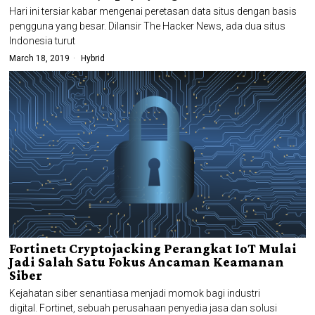
Hari ini tersiar kabar mengenai peretasan data situs dengan basis
pengguna yang besar. Dilansir The Hacker News, ada dua situs
Indonesia turut
March 18, 2019
Hybrid
Fortinet: Cryptojacking Perangkat IoT Mulai
Jadi Salah Satu Fokus Ancaman Keamanan
Siber
Kejahatan siber senantiasa menjadi momok bagi industri
digital. Fortinet, sebuah perusahaan penyedia jasa dan solusi