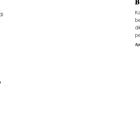
B
Ka
di
be
di
pe
Ap
?