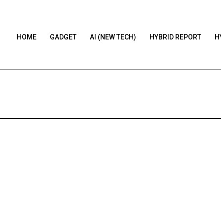
HOME
GADGET
AI (NEW TECH)
HYBRID REPORT
H