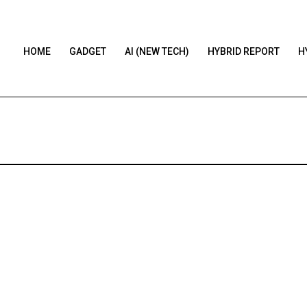
HOME
GADGET
AI (NEW TECH)
HYBRID REPORT
H