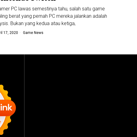
mer PC lawas semestinya tahu, salah satu game
ling berat yang pernah PC mereka jalankan adalah
ysis. Bukan yang kedua atau ketiga,
ril 17, 2020
Game News