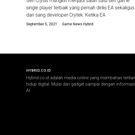
Seri Crysis mungkin menjadi salah satu seri game
single player terbaik yang pernah dirilis EA sekaligus
dari sang developer Crytek. Ketika EA
September 5, 2021
Game News
·
Hybrid
HYBRID.CO.ID
Hybrid.co.id adalah media online yang membahas tentang
hidup digital. Mulai dari gadget sampai dengan informasi 
AI.