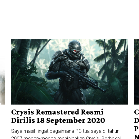
Crysis Remastered Resmi
C
Dirilis 18 September 2020
D
P
Saya masih ingat bagaimana PC tua saya di tahun
N
2007 megap-megap menjalankan Crysis. Berbekal