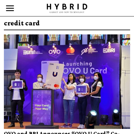
credit card
OVO and BRI Announces “OVO U Card” Co-