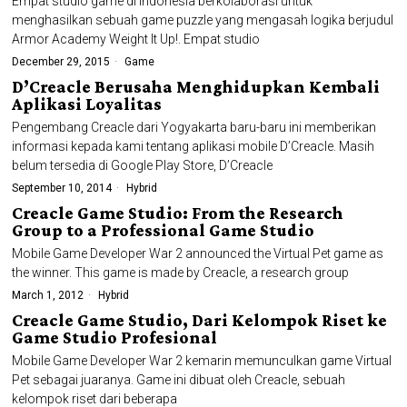
Empat studio game di Indonesia berkolaborasi untuk
menghasilkan sebuah game puzzle yang mengasah logika berjudul
Armor Academy Weight It Up!. Empat studio
December 29, 2015
Game
D’Creacle Berusaha Menghidupkan Kembali
Aplikasi Loyalitas
Pengembang Creacle dari Yogyakarta baru-baru ini memberikan
informasi kepada kami tentang aplikasi mobile D’Creacle. Masih
belum tersedia di Google Play Store, D’Creacle
September 10, 2014
Hybrid
Creacle Game Studio: From the Research
Group to a Professional Game Studio
Mobile Game Developer War 2 announced the Virtual Pet game as
the winner. This game is made by Creacle, a research group
March 1, 2012
Hybrid
Creacle Game Studio, Dari Kelompok Riset ke
Game Studio Profesional
Mobile Game Developer War 2 kemarin memunculkan game Virtual
Pet sebagai juaranya. Game ini dibuat oleh Creacle, sebuah
kelompok riset dari beberapa