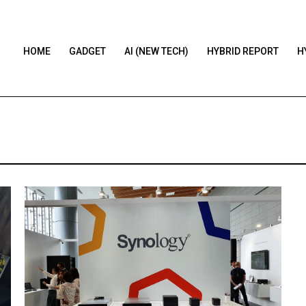
HOME
GADGET
AI (NEW TECH)
HYBRID REPORT
H