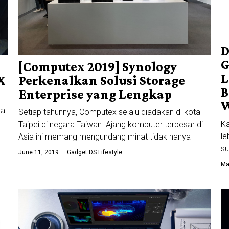
D
G
[Computex 2019] Synology
L
X
Perkenalkan Solusi Storage
B
Enterprise yang Lengkap
ua
Setiap tahunnya, Computex selalu diadakan di kota
Ka
Taipei di negara Taiwan. Ajang komputer terbesar di
le
Asia ini memang mengundang minat tidak hanya
su
June 11, 2019
Gadget DS
·
Lifestyle
Ma