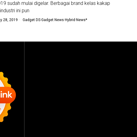
19 sudah mulai digelar. Berbagai brand kelas kakap
 industri ini pun
y 28, 2019
Gadget DS
·
Gadget News
·
Hybrid
·
News*