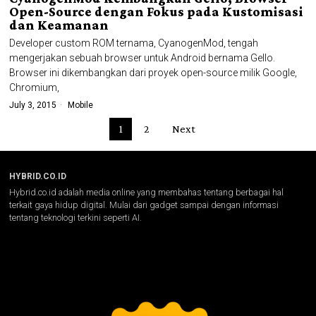
Open-Source dengan Fokus pada Kustomisasi
dan Keamanan
Developer custom ROM ternama, CyanogenMod, tengah
mengerjakan sebuah browser untuk Android bernama Gello.
Browser ini dikembangkan dari proyek open-source milik Google,
Chromium,
July 3, 2015
Mobile
1
2
Next
HYBRID.CO.ID
Hybrid.co.id adalah media online yang membahas tentang berbagai hal
terkait gaya hidup digital. Mulai dari gadget sampai dengan informasi
tentang teknologi terkini seperti AI.