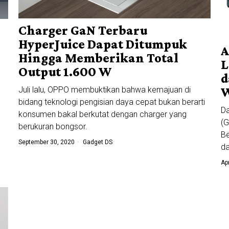
Charger GaN Terbaru
HyperJuice Dapat Ditumpuk
A
Hingga Memberikan Total
L
Output 1.600 W
d
W
Juli lalu, OPPO membuktikan bahwa kemajuan di
bidang teknologi pengisian daya cepat bukan berarti
Da
konsumen bakal berkutat dengan charger yang
,
(G
berukuran bongsor.
Be
September 30, 2020
Gadget DS
da
Ap