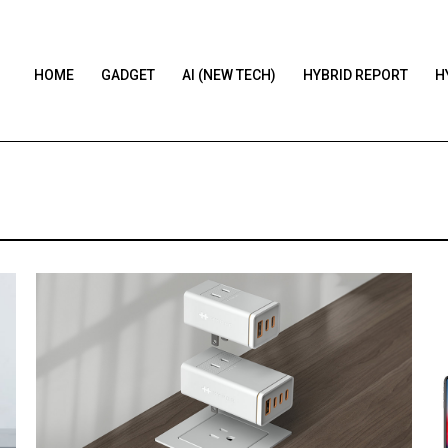
HOME
GADGET
AI (NEW TECH)
HYBRID REPORT
H