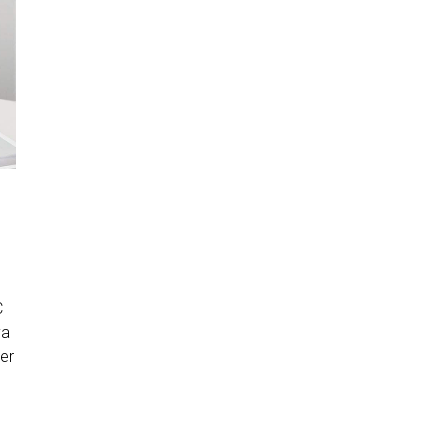
C
ya
er