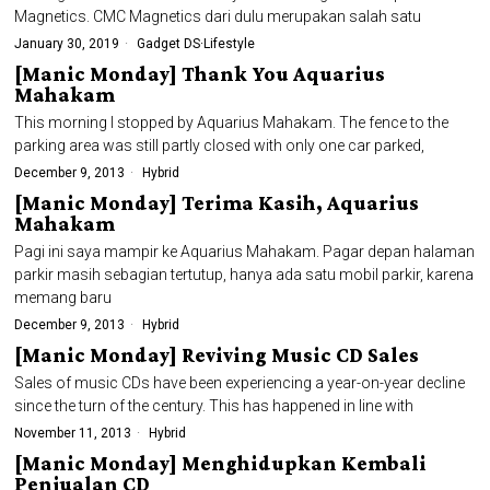
Magnetics. CMC Magnetics dari dulu merupakan salah satu
January 30, 2019
Gadget DS
·
Lifestyle
[Manic Monday] Thank You Aquarius
Mahakam
This morning I stopped by Aquarius Mahakam. The fence to the
parking area was still partly closed with only one car parked,
December 9, 2013
Hybrid
[Manic Monday] Terima Kasih, Aquarius
Mahakam
Pagi ini saya mampir ke Aquarius Mahakam. Pagar depan halaman
parkir masih sebagian tertutup, hanya ada satu mobil parkir, karena
memang baru
December 9, 2013
Hybrid
[Manic Monday] Reviving Music CD Sales
Sales of music CDs have been experiencing a year-on-year decline
since the turn of the century. This has happened in line with
November 11, 2013
Hybrid
[Manic Monday] Menghidupkan Kembali
Penjualan CD