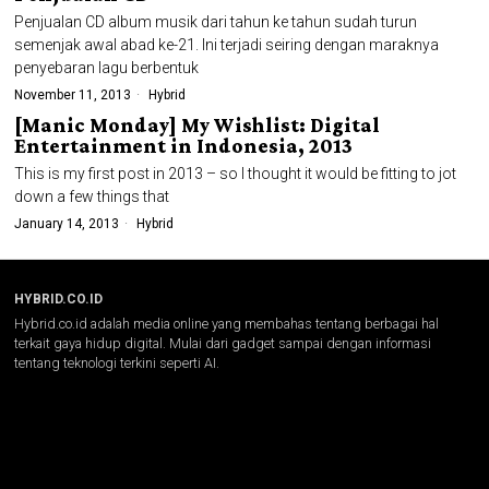
Penjualan CD album musik dari tahun ke tahun sudah turun
semenjak awal abad ke-21. Ini terjadi seiring dengan maraknya
penyebaran lagu berbentuk
November 11, 2013
Hybrid
[Manic Monday] My Wishlist: Digital
Entertainment in Indonesia, 2013
This is my first post in 2013 – so I thought it would be fitting to jot
down a few things that
January 14, 2013
Hybrid
HYBRID.CO.ID
Hybrid.co.id adalah media online yang membahas tentang berbagai hal
terkait gaya hidup digital. Mulai dari gadget sampai dengan informasi
tentang teknologi terkini seperti AI.