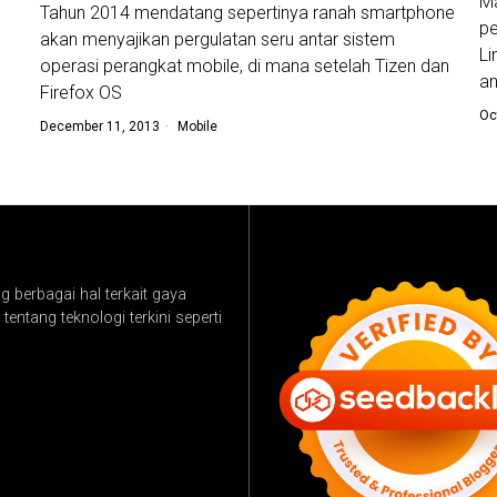
Ma
Tahun 2014 mendatang sepertinya ranah smartphone
pe
akan menyajikan pergulatan seru antar sistem
Li
operasi perangkat mobile, di mana setelah Tizen dan
an
Firefox OS
Oc
December 11, 2013
Mobile
 berbagai hal terkait gaya
tentang teknologi terkini seperti