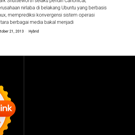
rk Shuttleworth selaku pendiri Canonical,
rusahaan nirlaba di belakang Ubuntu yang berbasis
nux, memprediksi konvergensi sistem operasi
tara berbagai media bakal menjadi
tober 21, 2013
Hybrid