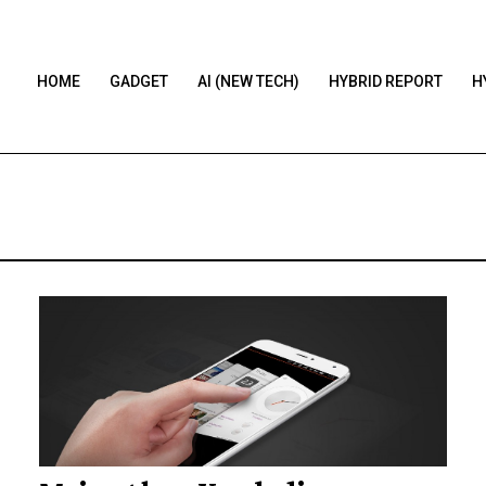
HOME
GADGET
AI (NEW TECH)
HYBRID REPORT
H