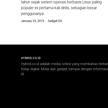
tahun sejak sistem operasi berbasis Linux paling
populer ini pertama kali dirilis, sebagian besar
penggunanya
January 23, 2015
Gadget DS
HYBRID.CO.ID
Hybrid.co.id adalah media online yang membahas tentang
hidup digital. Mulai dari gadget sampai dengan informasi 
AI.