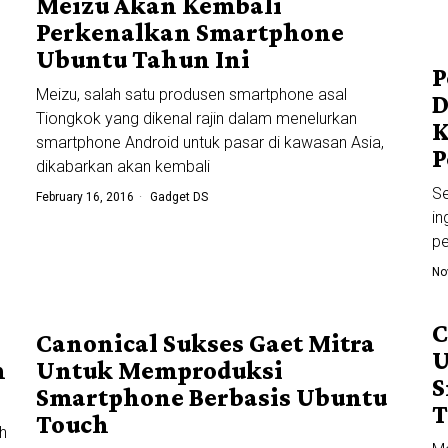
Meizu Akan Kembali
Perkenalkan Smartphone
Ubuntu Tahun Ini
P
Meizu, salah satu produsen smartphone asal
D
Tiongkok yang dikenal rajin dalam menelurkan
K
smartphone Android untuk pasar di kawasan Asia,
P
dikabarkan akan kembali
Se
February 16, 2016
Gadget DS
in
pe
No
C
Canonical Sukses Gaet Mitra
U
n
Untuk Memproduksi
S
Smartphone Berbasis Ubuntu
T
Touch
h