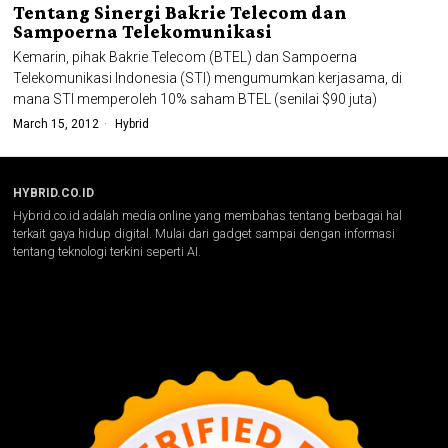
Tentang Sinergi Bakrie Telecom dan
Sampoerna Telekomunikasi
Kemarin, pihak Bakrie Telecom (BTEL) dan Sampoerna
Telekomunikasi Indonesia (STI) mengumumkan kerjasama, di
mana STI memperoleh 10% saham BTEL (senilai $90 juta)
March 15, 2012
Hybrid
HYBRID.CO.ID
Hybrid.co.id adalah media online yang membahas tentang berbagai hal
terkait gaya hidup digital. Mulai dari gadget sampai dengan informasi
tentang teknologi terkini seperti AI.