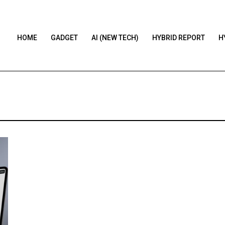
HOME
GADGET
AI (NEW TECH)
HYBRID REPORT
H