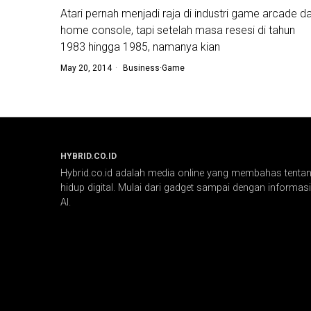
Atari pernah menjadi raja di industri game arcade d
home console, tapi setelah masa resesi di tahun
1983 hingga 1985, namanya kian
May 20, 2014
Business
·
Game
HYBRID.CO.ID
Hybrid.co.id adalah media online yang membahas tentang
hidup digital. Mulai dari gadget sampai dengan informasi 
AI.