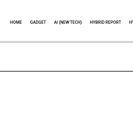
HOME
GADGET
AI (NEW TECH)
HYBRID REPORT
H