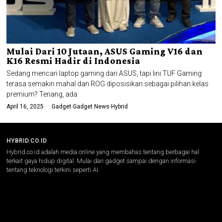
Mulai Dari 10 Jutaan, ASUS Gaming V16 dan
K16 Resmi Hadir di Indonesia
Sedang mencari laptop gaming dari ASUS, tapi lini TUF Gaming
terasa semakin mahal dan ROG diposisikan sebagai pilihan kelas
premium? Tenang, ada
April 16, 2025
Gadget
·
Gadget News
·
Hybrid
HYBRID.CO.ID
Hybrid.co.id adalah media online yang membahas tentang berbagai hal
terkait gaya hidup digital. Mulai dari gadget sampai dengan informasi
tentang teknologi terkini seperti AI.