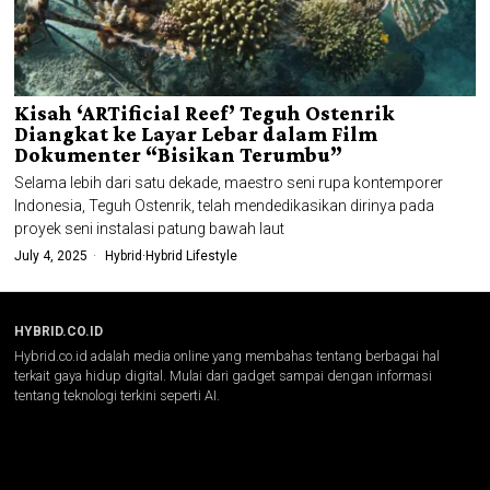
Kisah ‘ARTificial Reef’ Teguh Ostenrik
Diangkat ke Layar Lebar dalam Film
Dokumenter “Bisikan Terumbu”
Selama lebih dari satu dekade, maestro seni rupa kontemporer
Indonesia, Teguh Ostenrik, telah mendedikasikan dirinya pada
proyek seni instalasi patung bawah laut
July 4, 2025
Hybrid
·
Hybrid Lifestyle
HYBRID.CO.ID
Hybrid.co.id adalah media online yang membahas tentang berbagai hal
terkait gaya hidup digital. Mulai dari gadget sampai dengan informasi
tentang teknologi terkini seperti AI.